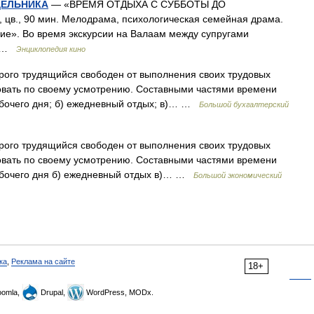
ДЕЛЬНИКА
— «ВРЕМЯ ОТДЫХА С СУББОТЫ ДО
в., 90 мин. Мелодрама, психологическая семейная драма.
ие». Во время экскурсии на Валаам между супругами
… …
Энциклопедия кино
рого трудящийся свободен от выполнения своих трудовых
овать по своему усмотрению. Составными частями времени
абочего дня; б) ежедневный отдых; в)… …
Большой бухгалтерский
рого трудящийся свободен от выполнения своих трудовых
овать по своему усмотрению. Составными частями времени
рабочего дня б) ежедневный отдых в)… …
Большой экономический
ка
,
Реклама на сайте
18+
omla,
Drupal,
WordPress, MODx.