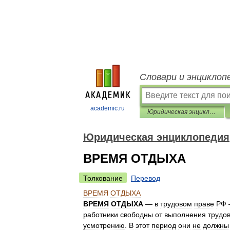
Словари и энциклоп
academic.ru
Юридическая энциклопедия
Юридическая энциклопедия
ВРЕМЯ ОТДЫХА
Толкование
Перевод
ВРЕМЯ
ОТДЫХА
ВРЕМЯ
ОТДЫХА
—
в
трудовом
праве
РФ
работники
свободны
от
выполнения
трудо
усмотрению
.
В
этот
период
они
не
должны