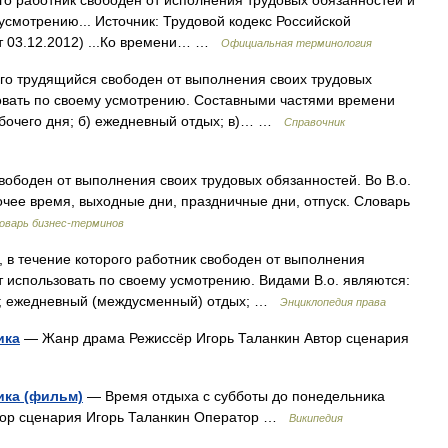
го работник свободен от исполнения трудовых обязанностей и
усмотрению... Источник: Трудовой кодекс Российской
от 03.12.2012) ...Ко времени… …
Официальная терминология
го трудящийся свободен от выполнения своих трудовых
овать по своему усмотрению. Составными частями времени
абочего дня; б) ежедневный отдых; в)… …
Справочник
вободен от выполнения своих трудовых обязанностей. Во В.о.
очее время, выходные дни, праздничные дни, отпуск. Словарь
оварь бизнес-терминов
 в течение которого работник свободен от выполнения
т использовать по своему усмотрению. Видами В.о. являются:
ы); ежедневный (междусменный) отдых; …
Энциклопедия права
ика
— Жанр драма Режиссёр Игорь Таланкин Автор сценария
ика (фильм)
— Время отдыха с субботы до понедельника
тор сценария Игорь Таланкин Оператор …
Википедия