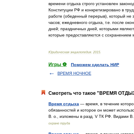
времени
отдыха
строго
установлен
законо
Конституции
РФ
и
конкретизировано
в
тру
работе
(
обеденный
перерыв
),
который
не
часов
;
ежедневного
отдыха
,
т
.
е
.
после
око
дней
;
праздничных
дней
,
которыми
являют
которые
предоставляются
с
сохранением
Юридическая
энциклопедия
.
2015
.
Игры ⚽
Поможем сделать НИР
ВРЕМЯ НОЧНОЕ
Смотреть что такое "ВРЕМЯ ОТДЫХ
Время отдыха
— время, в течение которо
обязанностей и которое он может исполь
В. о., изложены в разд. V ТК РФ. Видами
охране труда