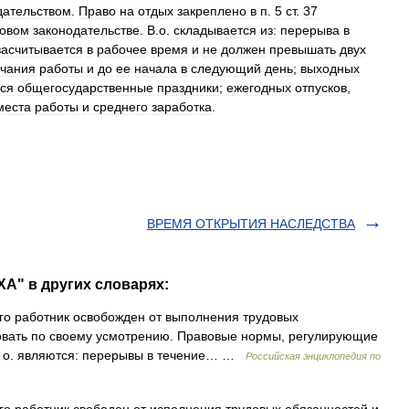
дательством
.
Право
на
отдых
закреплено
в
п
.
5
ст
.
37
довом
законодательстве
.
В
.
о
.
складывается
из:
перерыва
в
засчитывается
в
рабочее
время
и
не
должен
превышать
двух
нчания
работы
и
до
ее
начала
в
следующий
день
;
выходных
ся
общегосударственные
праздники
;
ежегодных
отпусков
,
места
работы
и
среднего
заработка
.
ВРЕМЯ ОТКРЫТИЯ НАСЛЕДСТВА
А" в других словарях:
го работник освобожден от выполнения трудовых
зовать по своему усмотрению. Правовые нормы, регулирующие
 В. о. являются: перерывы в течение… …
Российская энциклопедия по