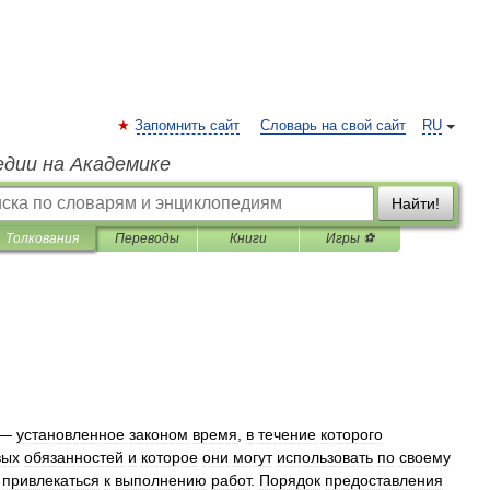
Запомнить сайт
Словарь на свой сайт
RU
едии на Академике
Найти!
Толкования
Переводы
Книги
Игры ⚽
—
установленное
законом
время
,
в
течение
которого
вых
обязанностей
и
которое
они
могут
использовать
по
своему
привлекаться
к
выполнению
работ
.
Порядок
предоставления