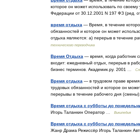
Время отдыха
— время, в течение которо
которое он может использовать по своему 
Федерации от 30.12.2001 N 197 ФЗ (ред. 
время отдыха
— Время, в течение которо
обязанностей и которое он может использ
отдыха являются: а) перерыв в течение р
технического переводчика
Время Отдыха
— время, когда работник с
входит: ежедневный отдых, перерыв в раб
бизнес терминов. Академик.ру. 2001 …
Сл
Время отдыха
— в трудовом праве время,
трудовых обязанностей и которое он може
перерывы в течение рабочего дня (смен
Время отдыха с субботы до понедельн
Игорь Таланкин Оператор …
Википедия
Время отдыха с субботы до понедельн
Жанр Драма Режиссёр Игорь Таланкин Ав